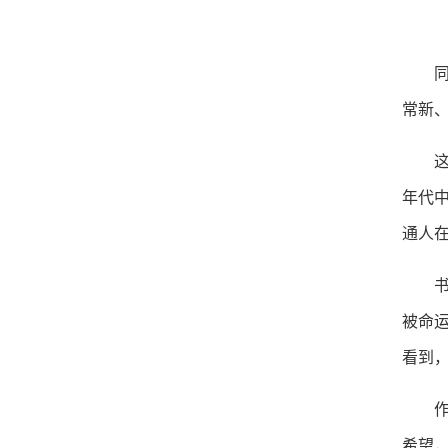
常新
年代
通人
被命
看到
希望