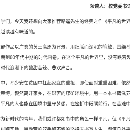
领读人：校党委书
同学们，今天我还想向大家推荐路遥先生的经典之作《平凡的世
、越读越有味道的。
这部作品以广袤的黄土高原为背景，用细腻而深沉的笔触，围绕孙
中期到80年代中期的时代画卷。在这个平凡的世界里，没有跌宕
在时代浪潮下的酸甜苦辣、悲欢离合。
书中，孙少安在贫困中扛起家庭的重担，即使面对重重困难，依
运束缚，毅然离开家乡，在艰苦的煤矿环境中，用一本本书籍滋
，平凡的人也能在困境中坚守梦想，在挫折中砥砺前行，在苦难
作为新时代的青年，我们或许都如书中的角色一样平凡，但《平
，脚踏实地，用勤劳的双手和不懈的坚持去书写人生，即使身处