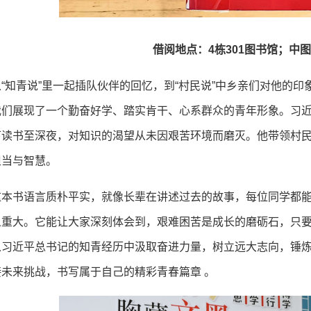
借阅地点：4栋301图书馆；中图法
从“知青说”里一起插队伙伴的回忆，到“村民说”中乡亲们对他的印
我们展现了一个勤奋好学、踏实肯干、心系群众的青年形象。习
下读书至深夜，对知识的渴望从未因艰苦环境而磨灭。他带领村
担当与智慧。
这本书语言质朴平实，就像长辈在讲述过去的故事，每位同学都
义重大。它能让大家深刻体会到，艰难困苦是成长的磨砺石，只
从习近平总书记的知青经历中汲取奋进力量，树立远大志向，锤
接未来挑战，书写属于自己的精彩青春篇章 。