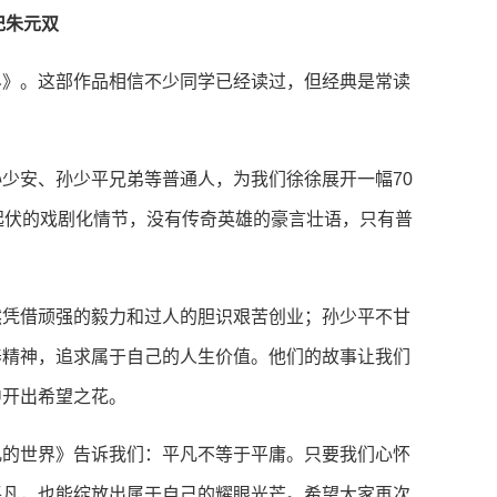
记朱元双
界》。这部作品相信不少同学已经读过，但经典是常读
少安、孙少平兄弟等普通人，为我们徐徐展开一幅70
起伏的戏剧化情节，没有传奇英雄的豪言壮语，只有普
然凭借顽强的毅力和过人的胆识艰苦创业；孙少平不甘
养精神，追求属于自己的人生价值。他们的故事让我们
中开出希望之花。
凡的世界》告诉我们：平凡不等于平庸。只要我们心怀
平凡，也能绽放出属于自己的耀眼光芒。希望大家再次