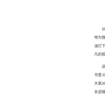
地为
油灯
凡的
书意
大家
去迎